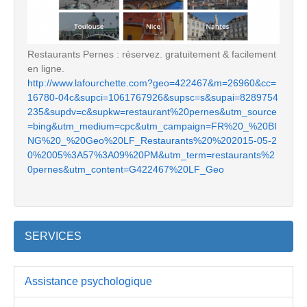
Restaurants Pernes : réservez. gratuitement & facilement
en ligne.
http://www.lafourchette.com?geo=422467&m=26960&cc=
16780-04c&supci=1061767926&supsc=s&supai=8289754
235&supdv=c&supkw=restaurant%20pernes&utm_source
=bing&utm_medium=cpc&utm_campaign=FR%20_%20BI
NG%20_%20Geo%20LF_Restaurants%20%202015-05-2
0%2005%3A57%3A09%20PM&utm_term=restaurants%2
0pernes&utm_content=G422467%20LF_Geo
SERVICES
Assistance psychologique