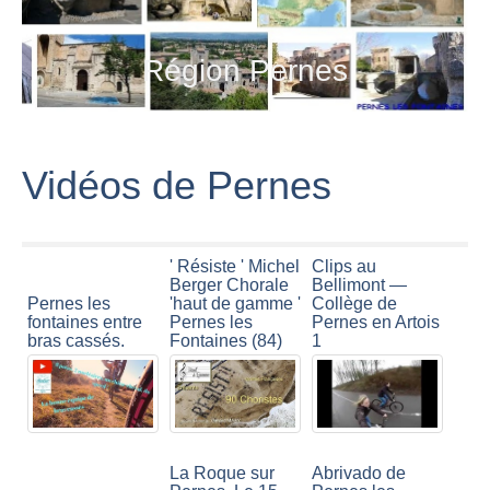
Région Pernes
Vidéos de Pernes
' Résiste ' Michel
Clips au
Berger Chorale
Bellimont —
Pernes les
'haut de gamme '
Collège de
fontaines entre
Pernes les
Pernes en Artois
bras cassés.
Fontaines (84)
1
La Roque sur
Abrivado de