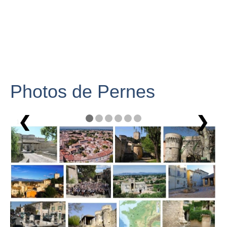
Photos de Pernes
❮
❯
1 / 6