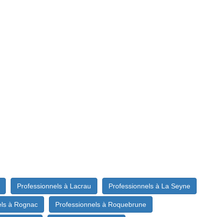
Professionnels à Lacrau
Professionnels à La Seyne
els à Rognac
Professionnels à Roquebrune