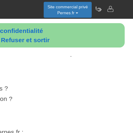
Site commercial privé
Pernes.fr
confidentialité
é
Refuser et sortir
.
s ?
ion ?
rnes.fr :