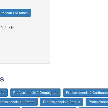
le réseau LaFrance
.17.79
s
ard
Professionnels à Draguignan
Professionnels à Gardanne
ofessionnels au Pradet
Professionnels à Pertuis
Professionn