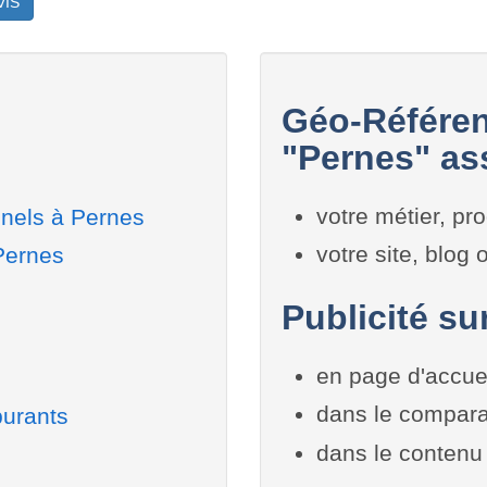
VIS
Géo-Référen
"Pernes" ass
votre métier, pro
nnels à Pernes
votre site, blog
Pernes
Publicité su
en page d'accue
dans le compara
burants
dans le contenu 