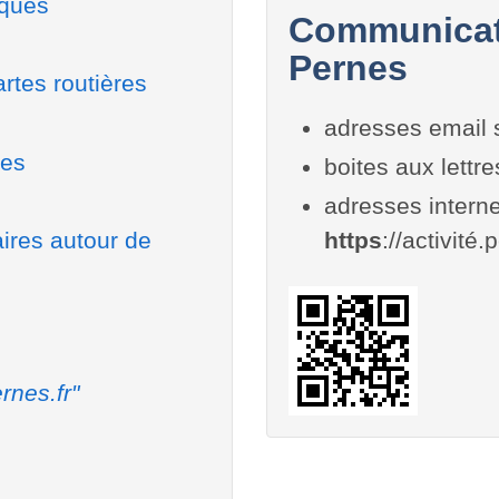
iques
Communicati
Pernes
rtes routières
adresses email 
nes
boites aux lettr
adresses interne
aires autour de
https
://activité.
rnes.fr"