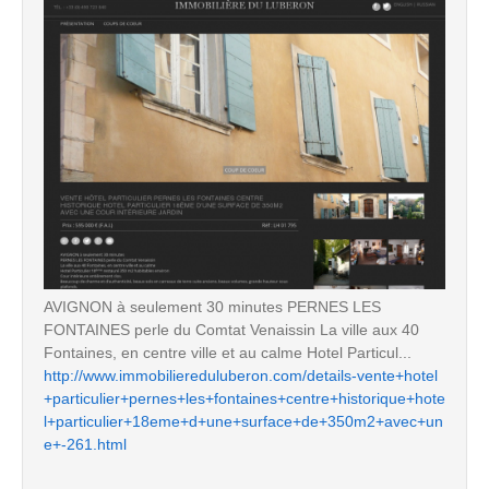
AVIGNON à seulement 30 minutes PERNES LES
FONTAINES perle du Comtat Venaissin La ville aux 40
Fontaines, en centre ville et au calme Hotel Particul...
http://www.immobiliereduluberon.com/details-vente+hotel
+particulier+pernes+les+fontaines+centre+historique+hote
l+particulier+18eme+d+une+surface+de+350m2+avec+un
e+-261.html