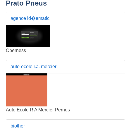
Prato Pneus
agence id�ematic
Operness
auto-ecole r.a. mercier
Auto Ecole R A Mercier Pernes
biother