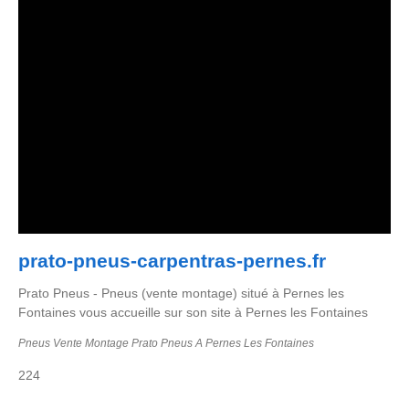
prato-pneus-carpentras-pernes.fr
Prato Pneus - Pneus (vente montage) situé à Pernes les
Fontaines vous accueille sur son site à Pernes les Fontaines
Pneus Vente Montage Prato Pneus A Pernes Les Fontaines
224